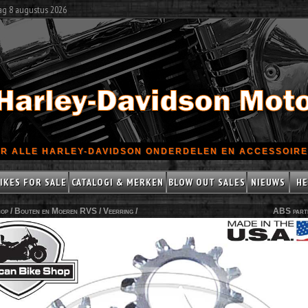
ag 8 augustus 2026
R ALLE HARLEY-DAVIDSON ONDERDELEN EN ACCESSOIRES
IKES FOR SALE
CATALOGI & MERKEN
BLOW OUT SALES
NIEUWS
HE
op /
Bouten en Moeren RVS
/
Veerring
/
ABS part