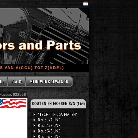
 VAN A(CCU) TOT Z(ADEL)
LP
F.A.Q
MIJN WINKELWAGEN
number: 022556
BOUTEN EN MOEREN RVS (164)
*TECH-TIP USA MATEN*
Bout 1/2 UNC
Bout 1/2 UNF
Bout 3/8 UNC
Bout 3/8 UNF