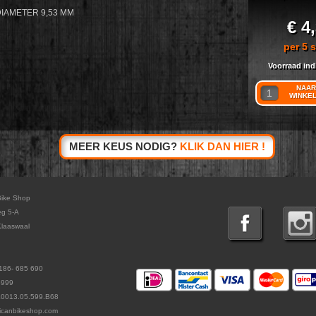
IAMETER 9,53 MM
€ 4
per 5 
Voorraad ind
NAAR
WINKE
MEER KEUS NODIG?
KLIK DAN HIER !
Bike Shop
eg 5-A
laaswaal
186- 685 690
5999
L0013.05.599.B68
icanbikeshop.com