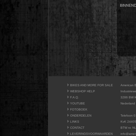
BINNEND
BIKES AND MORE FOR SALE
American 
WEBSHOP HELP
Industriew
F.A.Q.
3286 BW K
YOUTUBE
Nederland
FOTOBOEK
ONDERDELEN
Telefoon 0
LINKS
KvK 2440
CONTACT
BTW nr. N
LEVERINGSVOORWAARDEN
info@amer