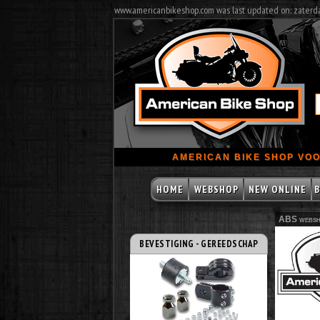
www.americanbikeshop.com was last updated on: zaterd
AMERICAN BIKE SHOP VOO
HOME
WEBSHOP
NEW ONLINE
B
ABS websh
BEVESTIGING - GEREEDSCHAP