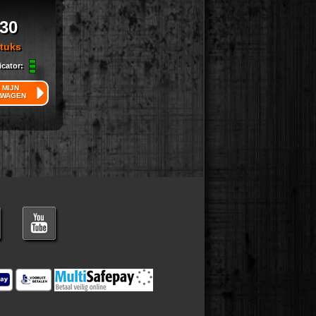
,30
stuks
icator:
 MIJN
LWAGEN