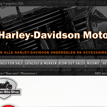
ag 8 augustus 2026
R ALLE HARLEY-DAVIDSON ONDERDELEN EN ACCESSOIRES
IKES FOR SALE
CATALOGI & MERKEN
BLOW OUT SALES
NIEUWS
HE
op /
*Emblemen*
/
Benzinetank
/
ABS part