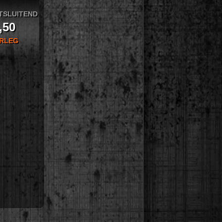
TSLUITEND
,50
ERLEG