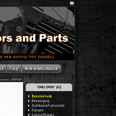
 VAN A(CCU) TOT Z(ADEL)
LP
F.A.Q
MIJN WINKELWAGEN
number: 000509
*EMBLEMEN* (82)
Benzinetank
Bevestiging
Dashboard/Contactslot
Dynamo
Engine/Primary