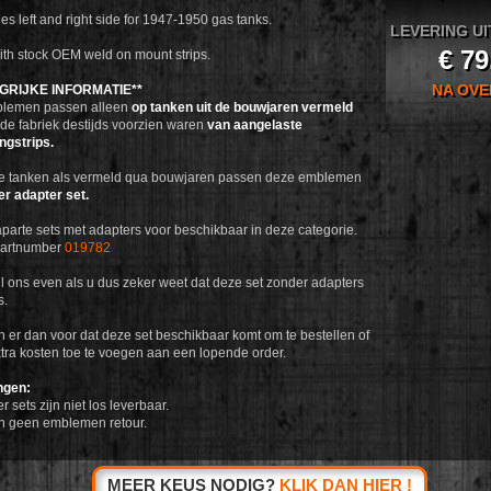
es left and right side for 1947-1950 gas tanks.
LEVERING UI
€ 79
ith stock OEM weld on mount strips.
NA OV
GRIJKE INFORMATIE**
lemen passen alleen
op tanken uit de bouwjaren vermeld
 de fabriek destijds voorzien waren
van aangelaste
ngstrips.
e tanken als vermeld qua bouwjaren passen deze emblemen
er adapter set.
 aparte sets met adapters voor beschikbaar in deze categorie.
partnumber
019782
il ons even als u dus zeker weet dat deze set zonder adapters
s.
n er dan voor dat deze set beschikbaar komt om te bestellen of
tra kosten toe te voegen aan een lopende order.
ngen:
 sets zijn niet los leverbaar.
n geen emblemen retour.
MEER KEUS NODIG?
KLIK DAN HIER !