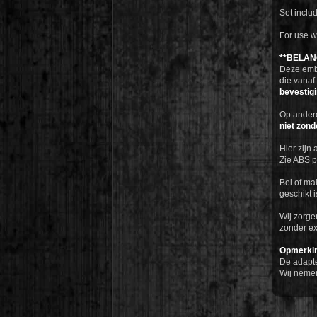
Set includ
For use w
**BELAN
Deze emb
die vanaf
bevestigi
Op ander
niet zond
Hier zijn
Zie ABS 
Bel of ma
geschikt i
Wij zorge
zonder ex
Opmerki
De adapter
Wij neme