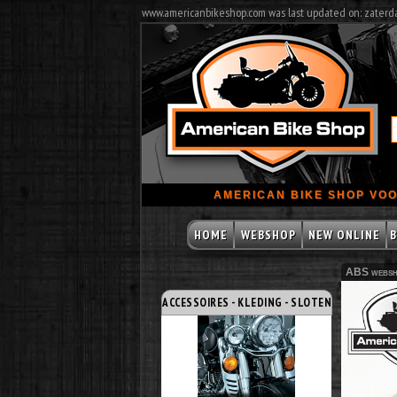
www.americanbikeshop.com was last updated on: zaterd
AMERICAN BIKE SHOP VOO
HOME
WEBSHOP
NEW ONLINE
B
ABS websh
ACCESSOIRES - KLEDING - SLOTEN