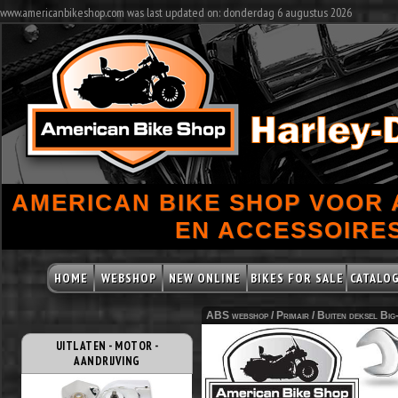
www.americanbikeshop.com was last updated on: donderdag 6 augustus 2026
AMERICAN BIKE SHOP VOOR
EN ACCESSOIRES
HOME
WEBSHOP
NEW ONLINE
BIKES FOR SALE
CATALO
ABS webshop /
Primair
/
Buiten deksel Big
UITLATEN - MOTOR -
AANDRIJVING