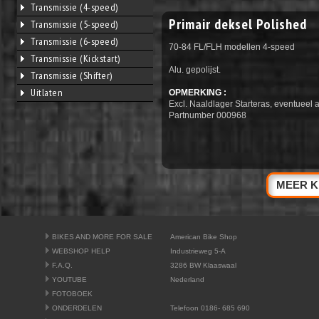
Transmissie (4-speed)
Primair deksel Polished
Transmissie (5-speed)
Transmissie (6-speed)
70-84 FL/FLH modellen 4-speed
Transmissie (Kickstart)
Alu. gepolijst.
Transmissie (Shifter)
Uitlaten
OPMERKING :
Excl. Naaldlager Starteras, eventueel 
Partnumber 000968
MEER K
BIKES AND MORE FOR SALE
American Bike Shop
WEBSHOP HELP
Industrieweg 5-A
F.A.Q.
3286 BW Klaaswaal
YOUTUBE
Nederland
FOTOBOEK
ONDERDELEN
Telefoon 0186- 685 690