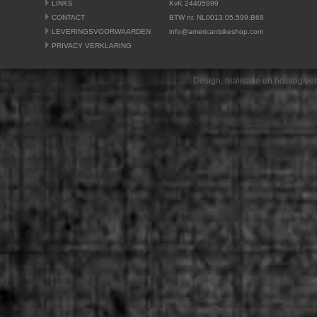
LINKS
KvK 24405999
CONTACT
BTW nr. NL0013.05.599.B68
LEVERINGSVOORWAARDEN
info@americanbikeshop.com
PRIVACY VERKLARING
Design, realisatie en hosting v