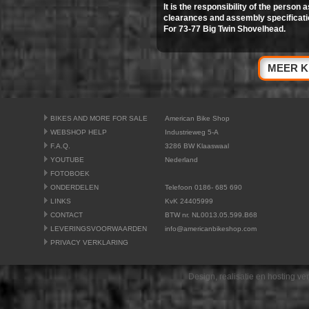
It is the responsibility of the person
clearances and assembly specificati
For 73‑77 Big Twin Shovelhead.
MEER K
BIKES AND MORE FOR SALE
American Bike Shop
WEBSHOP HELP
Industrieweg 5-A
F.A.Q.
3286 BW Klaaswaal
YOUTUBE
Nederland
FOTOBOEK
ONDERDELEN
Telefoon 0186- 685 690
LINKS
KvK 24405999
CONTACT
BTW nr. NL0013.05.599.B68
LEVERINGSVOORWAARDEN
info@americanbikeshop.com
PRIVACY VERKLARING
Design, realisatie en hosting v