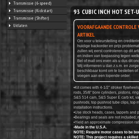
Transmissie (6-speed)
93 CUBIC INCH HOT SET-U
Transmissie (Kickstart)
Transmissie (Shifter)
Uitlaten
VOORAFGAANDE CONTROLE V
ARTIKEL
Om voor u teleurstelling en credite
huidige backorder en prijs problemat
zullen wij eerst controleren op dit ar
en indien van toepassing tegen welke
Bel of mail ons even als u dus dit ond
Wij informeren u dan z.s.m. en zorge
beschikbaar komt om te bestellen of 
voegen aan een lopende order.
•Kit comes with 4-1/2” stroker flywhee
rods, 35/8” bore cylinders, pistons, ring
S&S 514 cam, S&S Super E carb kit, va
pushrods, top pushrod tube clips, top
installation instructions.
•Use stock heads, cases, tappets and p
•Bearings and seals are not included; 
•Yield an approximate compression rati
•
Made in the U.S.A.
NOTE: Require motor cases to be bore
NOTE: This project requires a skilled