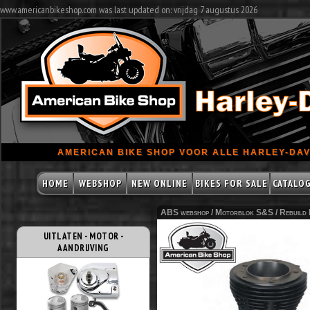
www.americanbikeshop.com was last updated on: vrijdag 7 augustus 2026
AMERICAN BIKE SHOP VOOR ALLE HARLEY-DAV
HOME
WEBSHOP
NEW ONLINE
BIKES FOR SALE
CATALO
ABS webshop /
Motorblok S&S
/
Rebuild 
UITLATEN - MOTOR -
AANDRIJVING